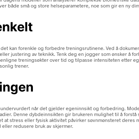
 over både små og store helseparametere, noe som gir en ny dim
enkelt
et kan forenkle og forbedre treningsrutinene. Ved å dokumentere
eller justering av teknikk. Tenk deg en jogger som ønsker å fo
ligne treningsøkter over tid og tilpasse intensiteten etter e
sonlig trener.
ningen
 undervurdert når det gjelder egeninnsikt og forbedring. Moder
nstadier. Denne dybdeinnsikten gir brukeren mulighet til å for
 at stress eller fysisk aktivitet påvirker søvnmønsteret dere
d eller redusere bruk av skjermer.