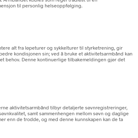
ensjon til personlig helseoppfølging.
 alt fra løpeturer og sykkelturer til styrketrening, gir
rbedre kondisjonen sin; ved å bruke et aktivitetsarmbånd kan
get behov. Denne kontinuerlige tilbakemeldingen gjør det
ne aktivitetsarmbånd tilbyr detaljerte søvnregistreringer,
stå søvnkvalitet, samt sammenhengen mellom søvn og daglige
s mer enn de trodde, og med denne kunnskapen kan de ta