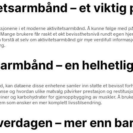
tetsarmbånd – et viktig
sjonene i et moderne aktivitetsarmbånd. Å kunne følge med på pu
ange brukere får raskt et økt bevissthetsnivå rundt egen hjerte
forstå at selv om aktivitetsarmbånd gir mye verdifull informas
rg.
sarmbånd – en helhetli
d, kan dataene disse enhetene samler inn støtte et bevisst forh
anse og hvordan ulike matvalg påvirker prestasjon og restitusjo
iner og karbohydrater for gjenoppbygging av muskler. Å bruke
em som ønsker en mer komplett livsstilsendring.
verdagen – mer enn bar