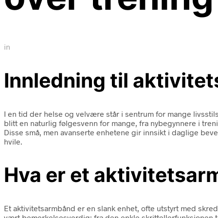
in
Innledning til aktivit
I en tid der helse og velvære står i sentrum for mange livssti
blitt en naturlig følgesvenn for mange, fra nybegynnere i tren
Disse små, men avanserte enhetene gir innsikt i daglige bev
hvile.
Hva er et aktivitetsa
Et aktivitetsarmbånd er en slank enhet, ofte utstyrt med skred
vært bemerkelsesverdig: fra den enkle skrittellerfunksjonen 