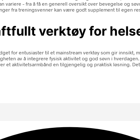
ariere – fra å få en generell oversikt over bevegelse og søvn ti
alinger fra treningsvenner kan være godt supplement til egen re
tfullt verktøy for hels
gadget for entusiaster til et mainstream verktøy som gir innsikt
gheten av å integrere fysisk aktivitet og god søvn i hverdagen. 
r et aktivitetsarmbånd en tilgjengelig og praktisk løsning. De