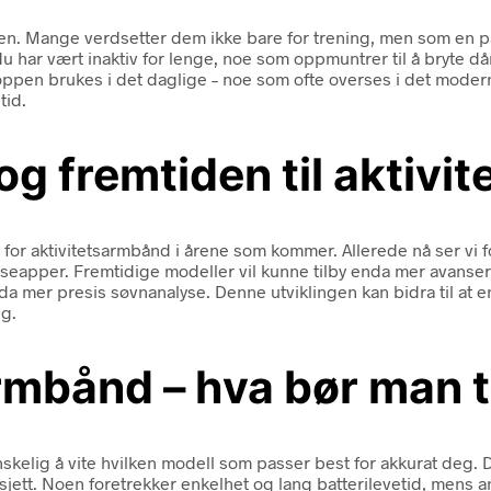
en. Mange verdsetter dem ikke bare for trening, men som en p
du har vært inaktiv for lenge, noe som oppmuntrer til å bryte då
kroppen brukes i det daglige – noe som ofte overses i det moderne
tid.
og fremtiden til aktiv
or aktivitetsarmbånd i årene som kommer. Allerede nå ser vi fo
seapper. Fremtidige modeller vil kunne tilby enda mer avanser
da mer presis søvnanalyse. Denne utviklingen kan bidra til at e
lg.
armbånd – hva bør man t
lig å vite hvilken modell som passer best for akkurat deg. Det
jett. Noen foretrekker enkelhet og lang batterilevetid, mens 