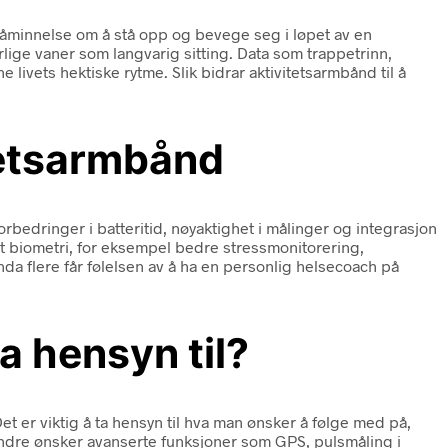
åminnelse om å stå opp og bevege seg i løpet av en
rlige vaner som langvarig sitting. Data som trappetrinn,
 livets hektiske rytme. Slik bidrar aktivitetsarmbånd til å
itetsarmbånd
rbedringer i batteritid, nøyaktighet i målinger og integrasjon
t biometri, for eksempel bedre stressmonitorering,
nda flere får følelsen av å ha en personlig helsecoach på
a hensyn til?
 er viktig å ta hensyn til hva man ønsker å følge med på,
andre ønsker avanserte funksjoner som GPS, pulsmåling i