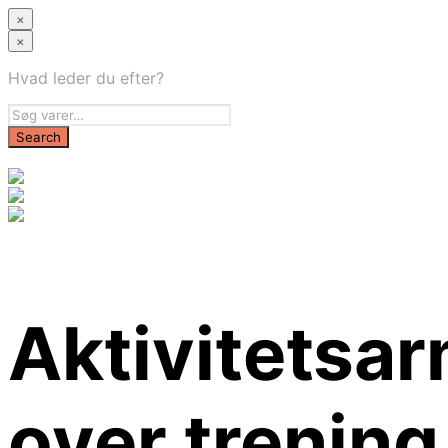
×
×
Hvad leder du efter?
Aktivitetsar
over trening