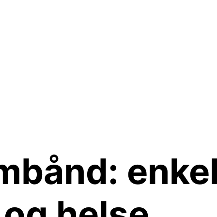
mbånd: enkel
 og helse