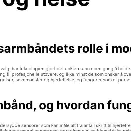
etsarmbåndets rolle i m
lsvalg, har teknologien gjort det enklere enn noen gang å holde
ing til profesjonelle utøvere, og ikke minst de som ønsker å ov
egelser, søvnmønster og hjertehelse, og fungerer som et perso
rmbånd, og hvordan fun
dersydde sensorer som kan måle alt fra antall skritt til hjerte
til dagens modeller som analyserer komplekse biometriske data