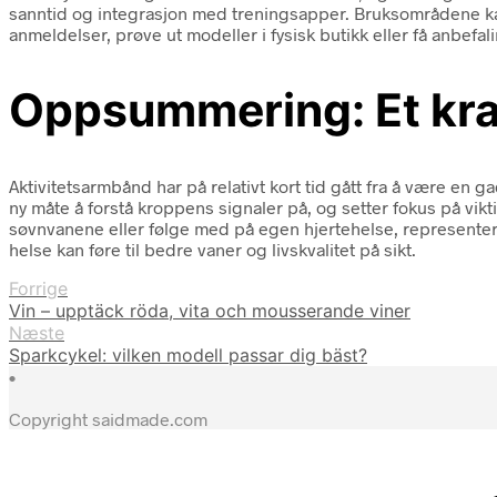
sanntid og integrasjon med treningsapper. Bruksområdene kan v
anmeldelser, prøve ut modeller i fysisk butikk eller få anbef
Oppsummering: Et kraf
Aktivitetsarmbånd har på relativt kort tid gått fra å være en 
ny måte å forstå kroppens signaler på, og setter fokus på vikti
søvnvanene eller følge med på egen hjertehelse, representere
helse kan føre til bedre vaner og livskvalitet på sikt.
Forrige
Vin – upptäck röda, vita och mousserande viner
Næste
Sparkcykel: vilken modell passar dig bäst?
•
Copyright saidmade.com