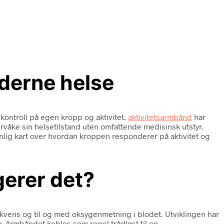
oderne helse
 kontroll på egen kropp og aktivitet.
aktivitetsarmbånd
har
ervåke sin helsetilstand uten omfattende medisinsk utstyr.
nlig kart over hvordan kroppen responderer på aktivitet og
gerer det?
frekvens og til og med oksygenmetning i blodet. Utviklingen har
. Armbåndet kobles som regel trådløst til en