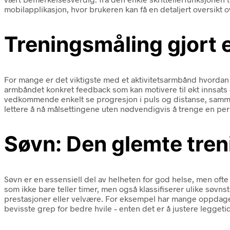
mobilapplikasjon, hvor brukeren kan få en detaljert oversikt
Treningsmåling gjort 
For mange er det viktigste med et aktivitetsarmbånd hvordan d
armbåndet konkret feedback som kan motivere til økt innsats 
vedkommende enkelt se progresjon i puls og distanse, sammen
lettere å nå målsettingene uten nødvendigvis å trenge en per
Søvn: Den glemte tre
Søvn er en essensiell del av helheten for god helse, men ofte
som ikke bare teller timer, men også klassifiserer ulike søv
prestasjoner eller velvære. For eksempel har mange oppdaget
bevisste grep for bedre hvile – enten det er å justere leggeti