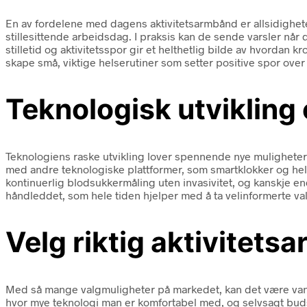
En av fordelene med dagens aktivitetsarmbånd er allsidighet
stillesittende arbeidsdag. I praksis kan de sende varsler når 
stilletid og aktivitetsspor gir et helthetlig bilde av hvordan 
skape små, viktige helserutiner som setter positive spor over 
Teknologisk utvikling 
Teknologiens raske utvikling lover spennende nye muligheter f
med andre teknologiske plattformer, som smartklokker og hel
kontinuerlig blodsukkermåling uten invasivitet, og kanskje en
håndleddet, som hele tiden hjelper med å ta velinformerte va
Velg riktig aktivitets
Med så mange valgmuligheter på markedet, kan det være vanske
hvor mye teknologi man er komfortabel med, og selvsagt buds