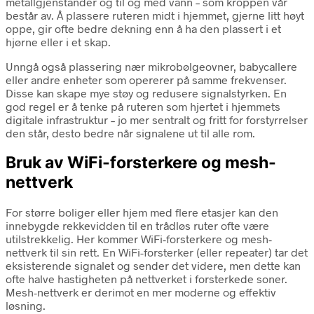
metallgjenstander og til og med vann – som kroppen vår
består av. Å plassere ruteren midt i hjemmet, gjerne litt høyt
oppe, gir ofte bedre dekning enn å ha den plassert i et
hjørne eller i et skap.
Unngå også plassering nær mikrobølgeovner, babycallere
eller andre enheter som opererer på samme frekvenser.
Disse kan skape mye støy og redusere signalstyrken. En
god regel er å tenke på ruteren som hjertet i hjemmets
digitale infrastruktur – jo mer sentralt og fritt for forstyrrelser
den står, desto bedre når signalene ut til alle rom.
Bruk av WiFi-forsterkere og mesh-
nettverk
For større boliger eller hjem med flere etasjer kan den
innebygde rekkevidden til en trådløs ruter ofte være
utilstrekkelig. Her kommer WiFi-forsterkere og mesh-
nettverk til sin rett. En WiFi-forsterker (eller repeater) tar det
eksisterende signalet og sender det videre, men dette kan
ofte halve hastigheten på nettverket i forsterkede soner.
Mesh-nettverk er derimot en mer moderne og effektiv
løsning.