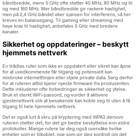
båndbredde, mens 5 GHz ofte støtter 40 MHz, 80 MHz og til
og med 160 MHz. Mer båndbredde gir raskere hastighet,
men på 2,4 GHz-båndet øker sjansen for interferens, så her
kreves en balansegang. Til gaming eller streaming med
høye krav til hastighet, anbefales 5 GHz med bredere
kanaler.
Sikkerhet og oppdateringer – beskytt
hjemmets nettverk
En trådløs ruter som ikke er oppdatert eller sikret kan åpne
for at uvedkommende får tilgang og potensielt kan
misbruke internettlinjen eller stjele private data. Sørg derfor
for at ruteren alltid kjører nyeste firmware fra produsenten.
Dette inkluderer ofte forbedringer av sikkerhet og ytelse.
Bruk et sterkt WiFi-passord, og vurder å aktivere
gjestenettverk slik at besøkende kan koble seg til uten å få
tilgang til hele hjemmets nettverk.
Det er også lurt å skru på kryptering med WPA3 dersom
ruteren støtter det, for det gir bedre beskyttelse enn eldre
protokoller. Mange rutere lar deg også overvåke hvilke
enheter som er tilkoblet, noe som gir deg kontroll om det