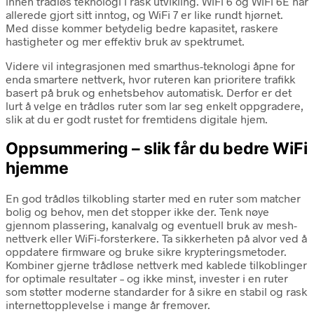
innen trådløs teknologi i rask utvikling. WiFi 6 og WiFi 6E har
allerede gjort sitt inntog, og WiFi 7 er like rundt hjørnet.
Med disse kommer betydelig bedre kapasitet, raskere
hastigheter og mer effektiv bruk av spektrumet.
Videre vil integrasjonen med smarthus-teknologi åpne for
enda smartere nettverk, hvor ruteren kan prioritere trafikk
basert på bruk og enhetsbehov automatisk. Derfor er det
lurt å velge en trådløs ruter som lar seg enkelt oppgradere,
slik at du er godt rustet for fremtidens digitale hjem.
Oppsummering – slik får du bedre WiFi
hjemme
En god trådløs tilkobling starter med en ruter som matcher
bolig og behov, men det stopper ikke der. Tenk nøye
gjennom plassering, kanalvalg og eventuell bruk av mesh-
nettverk eller WiFi-forsterkere. Ta sikkerheten på alvor ved å
oppdatere firmware og bruke sikre krypteringsmetoder.
Kombiner gjerne trådløse nettverk med kablede tilkoblinger
for optimale resultater – og ikke minst, invester i en ruter
som støtter moderne standarder for å sikre en stabil og rask
internettopplevelse i mange år fremover.