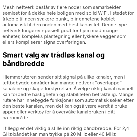
Mesh-nettverk består av flere noder som samarbeider
sømløst for å dekke hele boligen med solid WiFi. I stedet for
å koble til noen svakere punkt, blir enhetene koblet
automatisk til den noden med best kapasitet. Denne type
nettverk fungerer spesielt godt for hjem med mange
enheter, kompleks plantegning eller tykkere vegger som
ellers kompliserer signaloverføringen.
Smart valg av trådløs kanal og
båndbredde
Hjemmeruteren sender sitt signal på ulike kanaler, men i
tettbebygde områder kan mange nettverk “overlappe”
kanalene og skape forstyrrelser. Å velge riktig kanal manuelt
kan forbedre hastigheten og stabiliteten betraktelig. Mange
rutere har innebygde funksjoner som automatisk søker etter
den beste kanalen, men det kan også være verdt å bruke
apper eller verktøy for å overvåke kanalbruken i ditt
nærområde.
I tillegg er det viktig å stille inn riktig båndbredde. For 2,4
GHz-båndet kan man trykke på 20 MHz eller 40 MHz