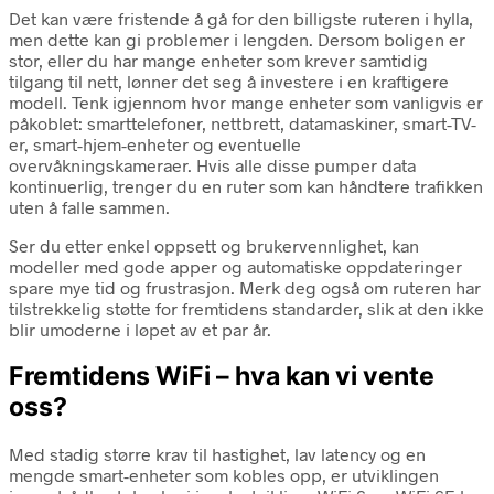
Det kan være fristende å gå for den billigste ruteren i hylla,
men dette kan gi problemer i lengden. Dersom boligen er
stor, eller du har mange enheter som krever samtidig
tilgang til nett, lønner det seg å investere i en kraftigere
modell. Tenk igjennom hvor mange enheter som vanligvis er
påkoblet: smarttelefoner, nettbrett, datamaskiner, smart-TV-
er, smart-hjem-enheter og eventuelle
overvåkningskameraer. Hvis alle disse pumper data
kontinuerlig, trenger du en ruter som kan håndtere trafikken
uten å falle sammen.
Ser du etter enkel oppsett og brukervennlighet, kan
modeller med gode apper og automatiske oppdateringer
spare mye tid og frustrasjon. Merk deg også om ruteren har
tilstrekkelig støtte for fremtidens standarder, slik at den ikke
blir umoderne i løpet av et par år.
Fremtidens WiFi – hva kan vi vente
oss?
Med stadig større krav til hastighet, lav latency og en
mengde smart-enheter som kobles opp, er utviklingen