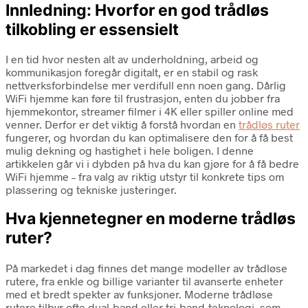
Innledning: Hvorfor en god trådløs
tilkobling er essensielt
I en tid hvor nesten alt av underholdning, arbeid og
kommunikasjon foregår digitalt, er en stabil og rask
nettverksforbindelse mer verdifull enn noen gang. Dårlig
WiFi hjemme kan føre til frustrasjon, enten du jobber fra
hjemmekontor, streamer filmer i 4K eller spiller online med
venner. Derfor er det viktig å forstå hvordan en
trådløs ruter
fungerer, og hvordan du kan optimalisere den for å få best
mulig dekning og hastighet i hele boligen. I denne
artikkelen går vi i dybden på hva du kan gjøre for å få bedre
WiFi hjemme – fra valg av riktig utstyr til konkrete tips om
plassering og tekniske justeringer.
Hva kjennetegner en moderne trådløs
ruter?
På markedet i dag finnes det mange modeller av trådløse
rutere, fra enkle og billige varianter til avanserte enheter
med et bredt spekter av funksjoner. Moderne trådløse
rutere tilbyr ofte dual-band eller tri-band-teknologi, som