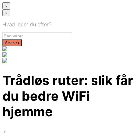
×
×
Hvad leder du efter?
Trådløs ruter: slik får
du bedre WiFi
hjemme
in