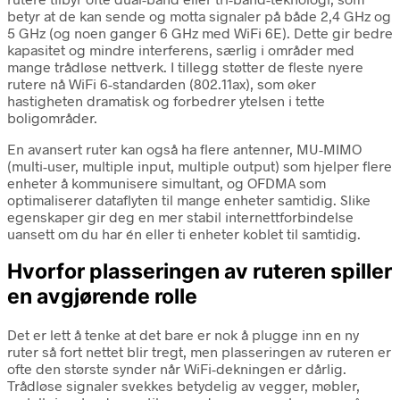
betyr at de kan sende og motta signaler på både 2,4 GHz og
5 GHz (og noen ganger 6 GHz med WiFi 6E). Dette gir bedre
kapasitet og mindre interferens, særlig i områder med
mange trådløse nettverk. I tillegg støtter de fleste nyere
rutere nå WiFi 6-standarden (802.11ax), som øker
hastigheten dramatisk og forbedrer ytelsen i tette
boligområder.
En avansert ruter kan også ha flere antenner, MU-MIMO
(multi-user, multiple input, multiple output) som hjelper flere
enheter å kommunisere simultant, og OFDMA som
optimaliserer dataflyten til mange enheter samtidig. Slike
egenskaper gir deg en mer stabil internettforbindelse
uansett om du har én eller ti enheter koblet til samtidig.
Hvorfor plasseringen av ruteren spiller
en avgjørende rolle
Det er lett å tenke at det bare er nok å plugge inn en ny
ruter så fort nettet blir tregt, men plasseringen av ruteren er
ofte den største synder når WiFi-dekningen er dårlig.
Trådløse signaler svekkes betydelig av vegger, møbler,