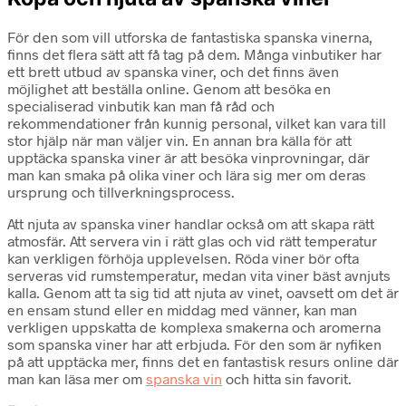
För den som vill utforska de fantastiska spanska vinerna,
finns det flera sätt att få tag på dem. Många vinbutiker har
ett brett utbud av spanska viner, och det finns även
möjlighet att beställa online. Genom att besöka en
specialiserad vinbutik kan man få råd och
rekommendationer från kunnig personal, vilket kan vara till
stor hjälp när man väljer vin. En annan bra källa för att
upptäcka spanska viner är att besöka vinprovningar, där
man kan smaka på olika viner och lära sig mer om deras
ursprung och tillverkningsprocess.
Att njuta av spanska viner handlar också om att skapa rätt
atmosfär. Att servera vin i rätt glas och vid rätt temperatur
kan verkligen förhöja upplevelsen. Röda viner bör ofta
serveras vid rumstemperatur, medan vita viner bäst avnjuts
kalla. Genom att ta sig tid att njuta av vinet, oavsett om det är
en ensam stund eller en middag med vänner, kan man
verkligen uppskatta de komplexa smakerna och aromerna
som spanska viner har att erbjuda. För den som är nyfiken
på att upptäcka mer, finns det en fantastisk resurs online där
man kan läsa mer om
spanska vin
och hitta sin favorit.