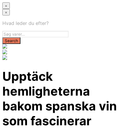
×
×
Hvad leder du efter?
Upptäck
hemligheterna
bakom spanska vin
som fascinerar