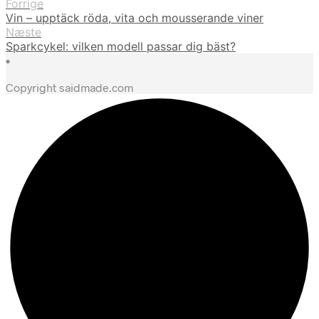
Forrige
Vin – upptäck röda, vita och mousserande viner
Næste
Sparkcykel: vilken modell passar dig bäst?
•
Copyright saidmade.com