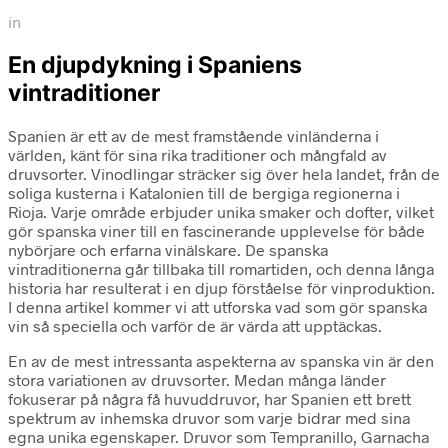
in
En djupdykning i Spaniens
vintraditioner
Spanien är ett av de mest framstående vinländerna i
världen, känt för sina rika traditioner och mångfald av
druvsorter. Vinodlingar sträcker sig över hela landet, från de
soliga kusterna i Katalonien till de bergiga regionerna i
Rioja. Varje område erbjuder unika smaker och dofter, vilket
gör spanska viner till en fascinerande upplevelse för både
nybörjare och erfarna vinälskare. De spanska
vintraditionerna går tillbaka till romartiden, och denna långa
historia har resulterat i en djup förståelse för vinproduktion.
I denna artikel kommer vi att utforska vad som gör spanska
vin så speciella och varför de är värda att upptäckas.
En av de mest intressanta aspekterna av spanska vin är den
stora variationen av druvsorter. Medan många länder
fokuserar på några få huvuddruvor, har Spanien ett brett
spektrum av inhemska druvor som varje bidrar med sina
egna unika egenskaper. Druvor som Tempranillo, Garnacha