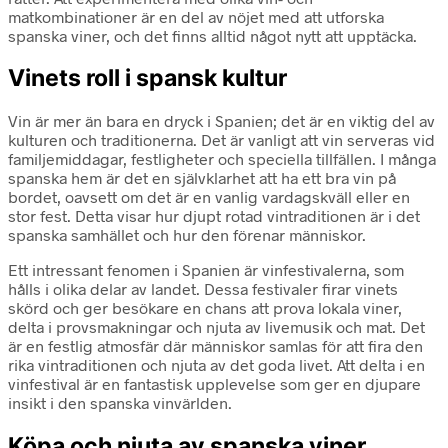
matkombinationer är en del av nöjet med att utforska
spanska viner, och det finns alltid något nytt att upptäcka.
Vinets roll i spansk kultur
Vin är mer än bara en dryck i Spanien; det är en viktig del av
kulturen och traditionerna. Det är vanligt att vin serveras vid
familjemiddagar, festligheter och speciella tillfällen. I många
spanska hem är det en självklarhet att ha ett bra vin på
bordet, oavsett om det är en vanlig vardagskväll eller en
stor fest. Detta visar hur djupt rotad vintraditionen är i det
spanska samhället och hur den förenar människor.
Ett intressant fenomen i Spanien är vinfestivalerna, som
hålls i olika delar av landet. Dessa festivaler firar vinets
skörd och ger besökare en chans att prova lokala viner,
delta i provsmakningar och njuta av livemusik och mat. Det
är en festlig atmosfär där människor samlas för att fira den
rika vintraditionen och njuta av det goda livet. Att delta i en
vinfestival är en fantastisk upplevelse som ger en djupare
insikt i den spanska vinvärlden.
Köpa och njuta av spanska viner