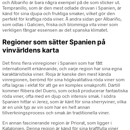
och Albariño är bara några exempel på de som sticker ut.
Tempranillo, som är den mest odlade druvan i Spanien, är
känd för sina djupa och fruktiga smaker, vilket gör den
perfekt för kraftiga röda viner. Å andra sidan ger Albariño,
som odlas i Galicien, friska och blommiga vita viner som
verkligen fångar essensen av det spanska klimatet.
Regioner som sätter Spanien på
vinvärldens karta
Det finns flera vinregioner i Spanien som har fått
internationellt erkännande, och varje region har sina egna
karaktäristiska viner. Rioja är kanske den mest kända
vinregionen, berömd för sina högkvalitativa röda viner som
ofta lagras i ekfat för att ge en komplex smakprofil. Därtill
kommer Ribera del Duero, som också producerar fantastiska
röda viner, ofta med en djup och intensiv smak. I södra
Spanien hittar vi Jerez, som är känt för sina sherryviner, vilka
är en unik typ av vin som har en helt annan
tillverkningsprocess och smak än traditionella viner.
En annan fascinerande region är Priorat, som ligger i
Katalonien. Denna region är känd för sina kraftfulla viner