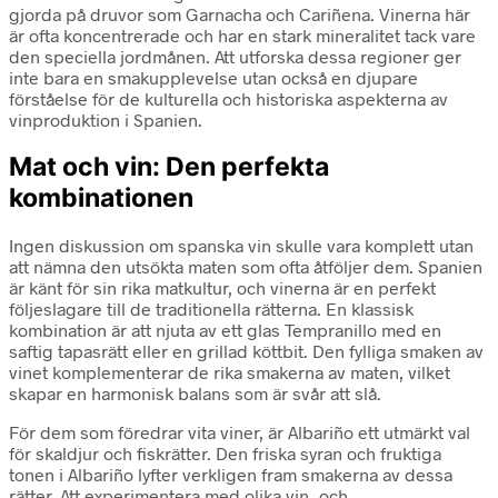
gjorda på druvor som Garnacha och Cariñena. Vinerna här
är ofta koncentrerade och har en stark mineralitet tack vare
den speciella jordmånen. Att utforska dessa regioner ger
inte bara en smakupplevelse utan också en djupare
förståelse för de kulturella och historiska aspekterna av
vinproduktion i Spanien.
Mat och vin: Den perfekta
kombinationen
Ingen diskussion om spanska vin skulle vara komplett utan
att nämna den utsökta maten som ofta åtföljer dem. Spanien
är känt för sin rika matkultur, och vinerna är en perfekt
följeslagare till de traditionella rätterna. En klassisk
kombination är att njuta av ett glas Tempranillo med en
saftig tapasrätt eller en grillad köttbit. Den fylliga smaken av
vinet komplementerar de rika smakerna av maten, vilket
skapar en harmonisk balans som är svår att slå.
För dem som föredrar vita viner, är Albariño ett utmärkt val
för skaldjur och fiskrätter. Den friska syran och fruktiga
tonen i Albariño lyfter verkligen fram smakerna av dessa
rätter. Att experimentera med olika vin- och