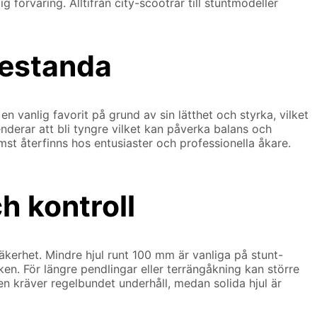
örvaring. Alltifrån city-scootrar till stuntmodeller
restanda
n vanlig favorit på grund av sin lätthet och styrka, vilket
enderar att bli tyngre vilket kan påverka balans och
st återfinns hos entusiaster och professionella åkare.
h kontroll
kerhet. Mindre hjul runt 100 mm är vanliga på stunt-
en. För längre pendlingar eller terrängåkning kan större
 kräver regelbundet underhåll, medan solida hjul är