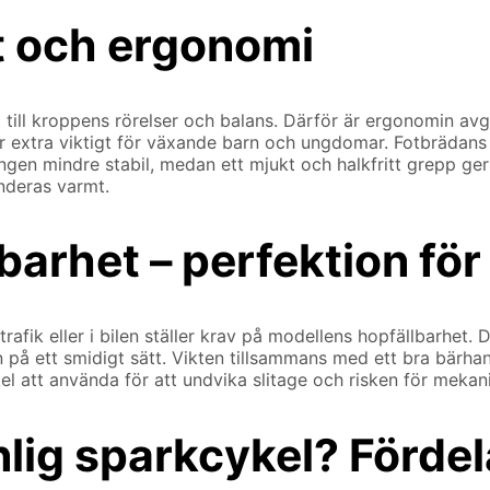
t och ergonomi
 till kroppens rörelser och balans. Därför är ergonomin av
 är extra viktigt för växande barn och ungdomar. Fotbrädan
gen mindre stabil, medan ett mjukt och halkfritt grepp ger t
nderas varmt.
arhet – perfektion för 
vtrafik eller i bilen ställer krav på modellens hopfällbarh
 på ett smidigt sätt. Vikten tillsammans med ett bra bärhand
el att använda för att undvika slitage och risken för mekani
nlig sparkcykel? Förde