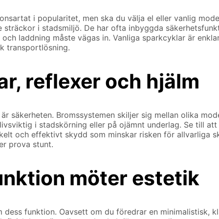
sartat i popularitet, men ska du välja el eller vanlig model
ngre sträckor i stadsmiljö. De har ofta inbyggda säkerhetsf
och laddning måste vägas in. Vanliga sparkcyklar är enklare,
sk transportlösning.
r, reflexer och hjälm
l är säkerheten. Bromssystemen skiljer sig mellan olika mod
viktig i stadskörning eller på ojämnt underlag. Se till att 
kelt och effektivt skydd som minskar risken för allvarliga s
er prova stunt.
funktion möter estetik
dess funktion. Oavsett om du föredrar en minimalistisk, kla