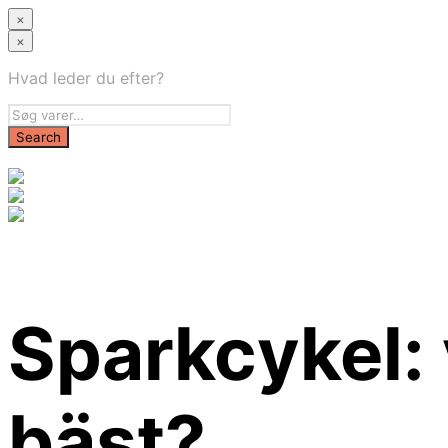
×
×
Hvad leder du efter?
Sparkcykel: 
bäst?