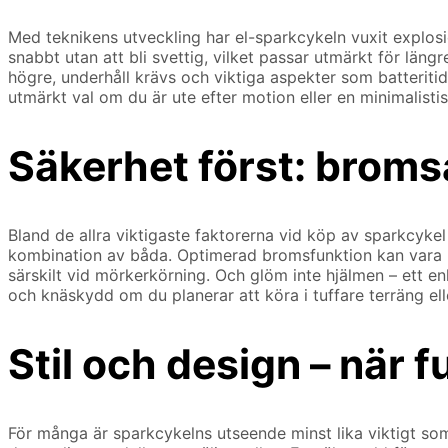
Med teknikens utveckling har el-sparkcykeln vuxit explosion
snabbt utan att bli svettig, vilket passar utmärkt för lä
högre, underhåll krävs och viktiga aspekter som batteritid 
utmärkt val om du är ute efter motion eller en minimalisti
Säkerhet först: bromsa
Bland de allra viktigaste faktorerna vid köp av sparkcyke
kombination av båda. Optimerad bromsfunktion kan vara livs
särskilt vid mörkerkörning. Och glöm inte hjälmen – ett en
och knäskydd om du planerar att köra i tuffare terräng ell
Stil och design – när 
För många är sparkcykelns utseende minst lika viktigt som 