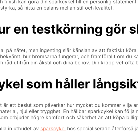
och finish kan göra din sparkcykel till en personlig stateme
styrka, så hitta en balans mellan stil och kvalitet.
ur en testkörning gör s
erial på nätet, men ingenting slår känslan av att faktiskt k
 bekvämt, hur bromsarna fungerar, och framförallt om du kä
om råd utifrån din åkstil och dina behov. Din kropp vet ofta
ykel som håller långsik
et är ett beslut som påverkar hur mycket du kommer vilja an
 material, hjul eller trygghet. En hållbar sparkcykel kan fö
 som erbjuder högre komfort och säkerhet än att köpa billi
olla in utbudet av
sparkcykel
hos specialiserade återförsälja