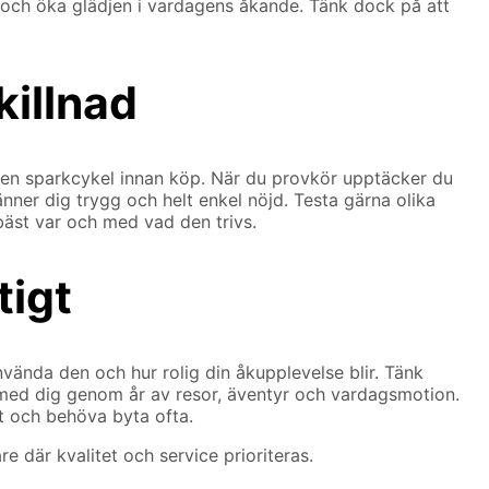
nt och öka glädjen i vardagens åkande. Tänk dock på att
killnad
öra en sparkcykel innan köp. När du provkör upptäcker du
nner dig trygg och helt enkel nöjd. Testa gärna olika
 bäst var och med vad den trivs.
tigt
vända den och hur rolig din åkupplevelse blir. Tänk
lja med dig genom år av resor, äventyr och vardagsmotion.
gt och behöva byta ofta.
re där kvalitet och service prioriteras.