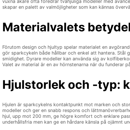
vuxna åkare ofta föredrar tvåhjuliga modeller med avancer
skapar en palett av valmöjligheter som kan kännas övervä
Materialvalets betyde
Förutom design och hjultyp spelar materialet en avgörande 
gör sparkcykeln både hållbar och enkel att hantera. Stål g
smidighet. Dyrare modeller kan använda sig av kolfiberko
Valet av material är en av hörnstenarna när du funderar 
Hjulstorlek och -typ: 
Hjulen är sparkcykelns kontaktpunkt mot marken och storl
modeller och ger en snabb respons och lättmanövrerbarhet,
hjul, upp mot 200 mm, ge högre komfort och enklare pass
underhållsfria men kan ge en hårdare känsla på ojämnt un