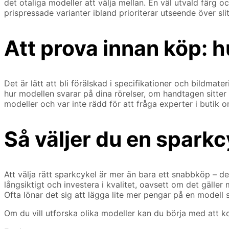
det otaliga modeller att välja mellan. En väl utvald färg 
prispressade varianter ibland prioriterar utseende över slit
Att prova innan köp: h
Det är lätt att bli förälskad i specifikationer och bildmat
hur modellen svarar på dina rörelser, om handtagen sitter
modeller och var inte rädd för att fråga experter i butik 
Så väljer du en sparkc
Att välja rätt sparkcykel är mer än bara ett snabbköp – d
långsiktigt och investera i kvalitet, oavsett om det gäller
Ofta lönar det sig att lägga lite mer pengar på en modell
Om du vill utforska olika modeller kan du börja med att k