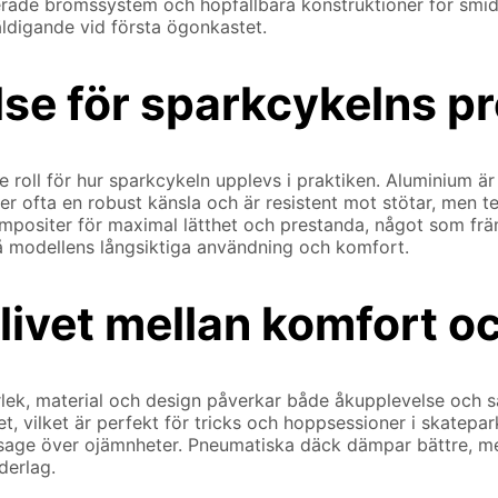
ade bromssystem och hopfällbara konstruktioner för smidig f
ldigande vid första ögonkastet.
lse för sparkcykelns p
roll för hur sparkcykeln upplevs i praktiken. Aluminium är e
er ofta en robust känsla och är resistent mot stötar, men t
mpositer för maximal lätthet och prestanda, något som främ
på modellens långsiktiga användning och komfort.
klivet mellan komfort oc
ek, material och design påverkar både åkupplevelse och sä
 vilket är perfekt för tricks och hoppsessioner i skatepark
age över ojämnheter. Pneumatiska däck dämpar bättre, men
derlag.