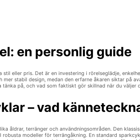
kel: en personlig guide
il eller pris. Det är en investering i rörelseglädje, enkelhe
 mer stabil design, medan den erfarne åkaren siktar på ava
a tänka på, och vad som faktiskt gör skillnad när du väljer d
yklar – vad känneteck
lika åldrar, terränger och användningsområden. Den klassis
till robusta modeller för terrängåkning. En standard sparkcyke