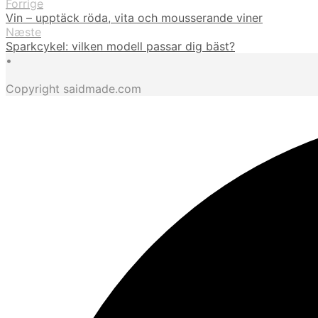
Forrige
Vin – upptäck röda, vita och mousserande viner
Næste
Sparkcykel: vilken modell passar dig bäst?
•
Copyright saidmade.com